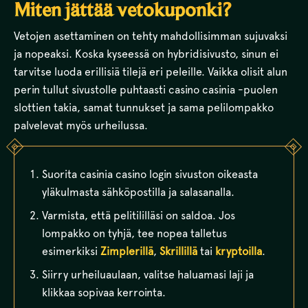
Miten jättää vetokuponki?
Vetojen asettaminen on tehty mahdollisimman sujuvaksi
ja nopeaksi. Koska kyseessä on hybridisivusto, sinun ei
tarvitse luoda erillisiä tilejä eri peleille. Vaikka olisit alun
perin tullut sivustolle puhtaasti casino casinia -puolen
slottien takia, samat tunnukset ja sama pelilompakko
palvelevat myös urheilussa.
Suorita casinia casino login sivuston oikeasta
yläkulmasta sähköpostilla ja salasanalla.
Varmista, että pelitililläsi on saldoa. Jos
lompakko on tyhjä, tee nopea talletus
esimerkiksi
Zimplerillä
,
Skrillillä
tai
kryptoilla
.
Siirry urheiluaulaan, valitse haluamasi laji ja
klikkaa sopivaa kerrointa.