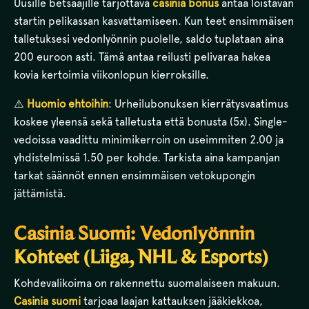
Uusille betsaajille tarjottava
casinia bonus
antaa loistavan
startin pelikassan kasvattamiseen. Kun teet ensimmäisen
talletuksesi vedonlyönnin puolelle, saldo tuplataan aina
200 euroon asti. Tämä antaa reilusti pelivaraa hakea
kovia kertoimia viikonlopun kierroksille.
⚠️
Huomio ehtoihin
: Urheilubonuksen kierrätysvaatimus
koskee yleensä sekä talletusta että bonusta (5x). Single-
vedoissa vaadittu minimikerroin on useimmiten 2.00 ja
yhdistelmissä 1.50 per kohde. Tarkista aina kampanjan
tarkat säännöt ennen ensimmäisen vetokupongin
jättämistä.
Casinia Suomi: Vedonlyönnin
Kohteet (Liiga, NHL & Esports)
Kohdevalikoima on rakennettu suomalaiseen makuun.
Casinia suomi
tarjoaa laajan kattauksen jääkiekkoa,