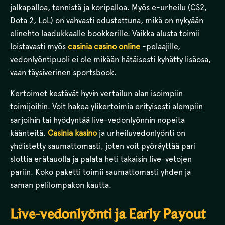
jalkapalloa, tennistä ja koripalloa. Myös e-urheilu (CS2,
Dota 2, LoL) on vahvasti edustettuna, mikä on nykyään
elinehto laadukkaalle bookkerille. Vaikka alusta toimii
loistavasti myös
casinia casino online
-pelaajille,
vedonlyöntipuoli ei ole mikään hätäisesti kyhätty lisäosa,
vaan täysiverinen sportsbook.
Kertoimet kestävät hyvin vertailun alan isoimpiin
toimijoihin. Voit hakea ylikertoimia erityisesti alempiin
sarjoihin tai hyödyntää live-vedonlyönnin nopeita
käänteitä.
Casinia kasino
ja urheiluvedonlyönti on
yhdistetty saumattomasti, joten voit pyöräyttää pari
slottia erätauolla ja palata heti takaisin live-vetojen
pariin. Koko paketti toimii saumattomasti yhden ja
saman pelilompakon kautta.
Live-vedonlyönti ja Early Payout