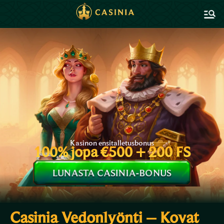
Kasinon ensitalletusbonus
100% jopa €500 + 200 FS
LUNASTA CASINIA-BONUS
Casinia Vedonlyönti – Kovat