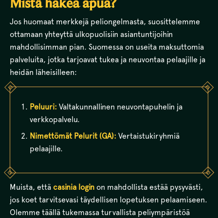
Mistä hakea apua?
Jos huomaat merkkejä peliongelmasta, suosittelemme
ottamaan yhteyttä ulkopuolisiin asiantuntijoihin
mahdollisimman pian. Suomessa on useita maksuttomia
palveluita, jotka tarjoavat tukea ja neuvontaa pelaajille ja
heidän läheisilleen:
Peluuri:
Valtakunnallinen neuvontapuhelin ja
verkkopalvelu.
Nimettömät Pelurit (GA):
Vertaistukiryhmiä
pelaajille.
Muista, että
casinia login
on mahdollista estää pysyvästi,
jos koet tarvitsevasi täydellisen lopetuksen pelaamiseen.
Olemme täällä tukemassa turvallista peliympäristöä