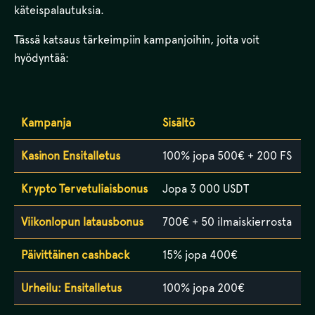
käteispalautuksia.
Tässä katsaus tärkeimpiin kampanjoihin, joita voit
hyödyntää:
Kampanja
Sisältö
Kasinon Ensitalletus
100% jopa 500€ + 200 FS
Krypto Tervetuliaisbonus
Jopa 3 000 USDT
Viikonlopun latausbonus
700€ + 50 ilmaiskierrosta
Päivittäinen cashback
15% jopa 400€
Urheilu: Ensitalletus
100% jopa 200€