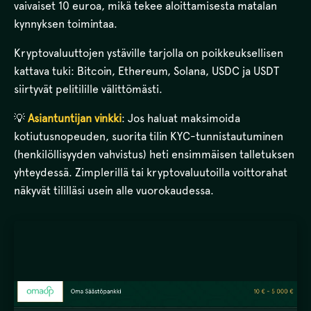
vaivaiset 10 euroa, mikä tekee aloittamisesta matalan
kynnyksen toimintaa.
Kryptovaluuttojen ystäville tarjolla on poikkeuksellisen
kattava tuki: Bitcoin, Ethereum, Solana, USDC ja USDT
siirtyvät pelitilille välittömästi.
💡
Asiantuntijan vinkki
: Jos haluat maksimoida
kotiutusnopeuden, suorita tilin KYC-tunnistautuminen
(henkilöllisyyden vahvistus) heti ensimmäisen talletuksen
yhteydessä. Zimplerillä tai kryptovaluutoilla voittorahat
näkyvät tililläsi usein alle vuorokaudessa.