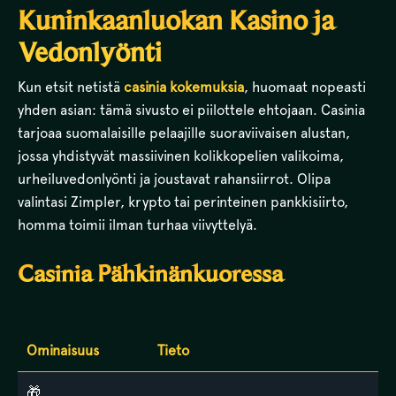
Kuninkaanluokan Kasino ja
Vedonlyönti
Kun etsit netistä
casinia kokemuksia
, huomaat nopeasti
yhden asian: tämä sivusto ei piilottele ehtojaan. Casinia
tarjoaa suomalaisille pelaajille suoraviivaisen alustan,
jossa yhdistyvät massiivinen kolikkopelien valikoima,
urheiluvedonlyönti ja joustavat rahansiirrot. Olipa
valintasi Zimpler, krypto tai perinteinen pankkisiirto,
homma toimii ilman turhaa viivyttelyä.
Casinia Pähkinänkuoressa
Ominaisuus
Tieto
🎁