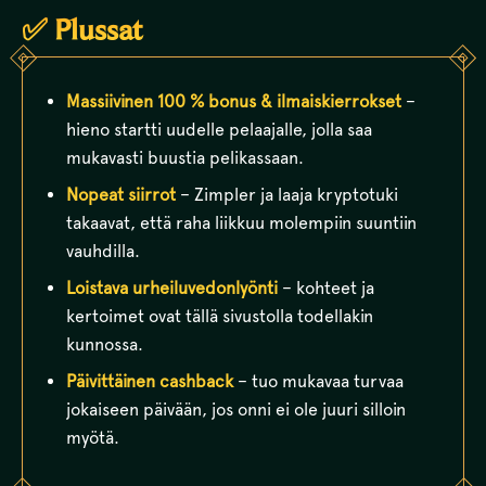
✅ Plussat
Massiivinen 100 % bonus & ilmaiskierrokset
–
hieno startti uudelle pelaajalle, jolla saa
mukavasti buustia pelikassaan.
Nopeat siirrot
– Zimpler ja laaja kryptotuki
takaavat, että raha liikkuu molempiin suuntiin
vauhdilla.
Loistava urheiluvedonlyönti
– kohteet ja
kertoimet ovat tällä sivustolla todellakin
kunnossa.
Päivittäinen cashback
– tuo mukavaa turvaa
jokaiseen päivään, jos onni ei ole juuri silloin
myötä.